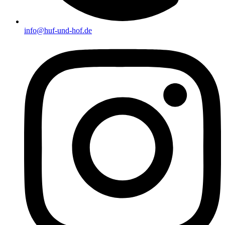
info@huf-und-hof.de