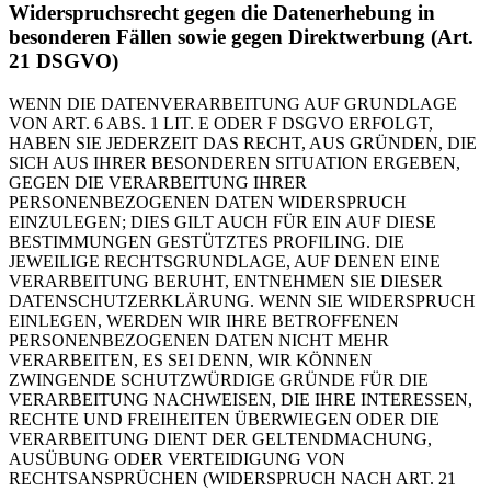
Widerspruchsrecht gegen die Datenerhebung in
besonderen Fällen sowie gegen Direktwerbung (Art.
21 DSGVO)
WENN DIE DATENVERARBEITUNG AUF GRUNDLAGE
VON ART. 6 ABS. 1 LIT. E ODER F DSGVO ERFOLGT,
HABEN SIE JEDERZEIT DAS RECHT, AUS GRÜNDEN, DIE
SICH AUS IHRER BESONDEREN SITUATION ERGEBEN,
GEGEN DIE VERARBEITUNG IHRER
PERSONENBEZOGENEN DATEN WIDERSPRUCH
EINZULEGEN; DIES GILT AUCH FÜR EIN AUF DIESE
BESTIMMUNGEN GESTÜTZTES PROFILING. DIE
JEWEILIGE RECHTSGRUNDLAGE, AUF DENEN EINE
VERARBEITUNG BERUHT, ENTNEHMEN SIE DIESER
DATENSCHUTZERKLÄRUNG. WENN SIE WIDERSPRUCH
EINLEGEN, WERDEN WIR IHRE BETROFFENEN
PERSONENBEZOGENEN DATEN NICHT MEHR
VERARBEITEN, ES SEI DENN, WIR KÖNNEN
ZWINGENDE SCHUTZWÜRDIGE GRÜNDE FÜR DIE
VERARBEITUNG NACHWEISEN, DIE IHRE INTERESSEN,
RECHTE UND FREIHEITEN ÜBERWIEGEN ODER DIE
VERARBEITUNG DIENT DER GELTENDMACHUNG,
AUSÜBUNG ODER VERTEIDIGUNG VON
RECHTSANSPRÜCHEN (WIDERSPRUCH NACH ART. 21